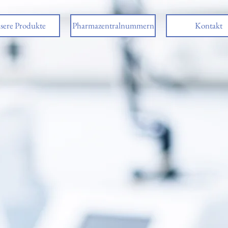
sere Produkte
Pharmazentralnummern
Kontakt
Willkommen
be
aMed Medical
Ihr Partner mit 25 jährige
rfahrung in der intratheka
Pumpentherapie