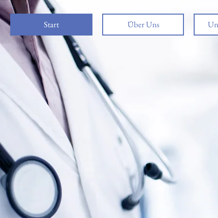
Start
Über Uns
Un
Dyn
E