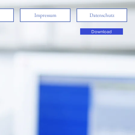
Impressum
Datenschutz
i
Download
 Care
r
len